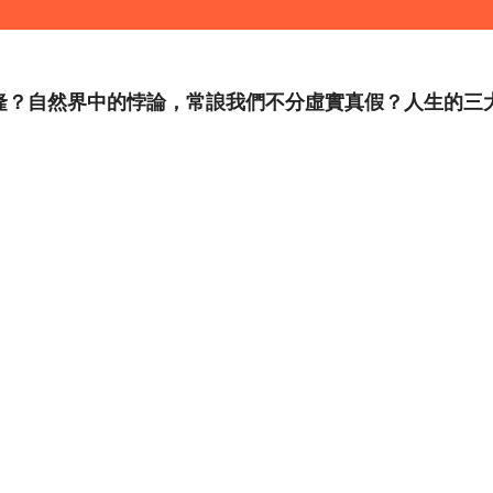
？自然界中的悖論，常誏我們不分虛實真假？人生的三大考