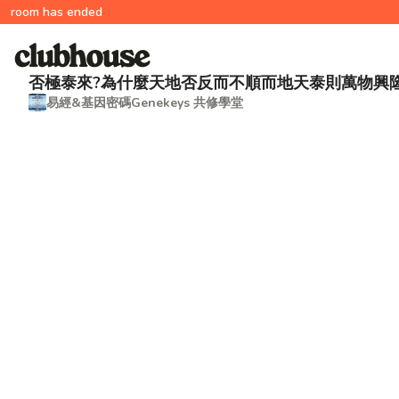
room has ended
否極泰來?為什麼天地否反而不順而地天泰則萬物興隆
易經&基因密碼Genekeys 共修學堂