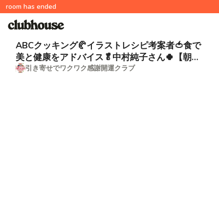
room has ended
ABCクッキング🥐イラストレシピ考案者🍅食で
美と健康をアドバイス🥬中村純子さん🍀【朝か
ら引き寄せ💖継続で感謝開運】
引き寄せでワクワク感謝開運クラブ