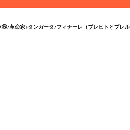
ピアソラ⑤♪革命家♪タンガータ♪フィナーレ（ブレヒトとブレ