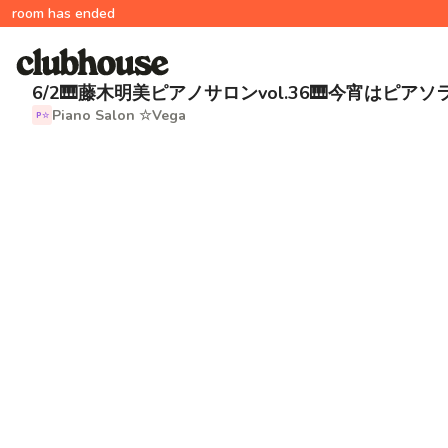
room has ended
6/2🎹藤木明美ピアノサロンvol.36🎹今宵は
Piano Salon ☆Vega
P☆