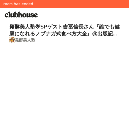
room has ended
発酵美人塾🌟SPゲスト吉冨信長さん『誰でも健
康になれるノブナガ式食べ方大全』㊗️出版記
発酵美人塾
念‼️㊙️トーク❣️