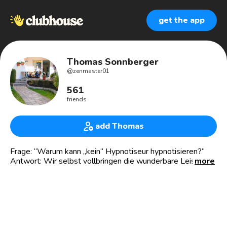
get the app
Thomas Sonnberger
@
zenmaster01
561
friends
add Thomas
Frage: “Warum kann „kein“ Hypnotiseur hypnotisieren?“
Antwort: Wir selbst vollbringen die wunderbare Leistung.
more
Heißt, wenn du nichts riskierst, riskierst du alles.
Wir sehen nur den Teller. Wenn wir über den Tellerrand
hinaus sehen, sehen wir mehr. Das macht auch die
Hypnose.
Ich betreue viele Menschen, Sportler. Viele sind mit