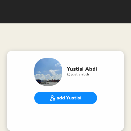
Yustisi Abdi
@
yustisiabdi
add Yustisi