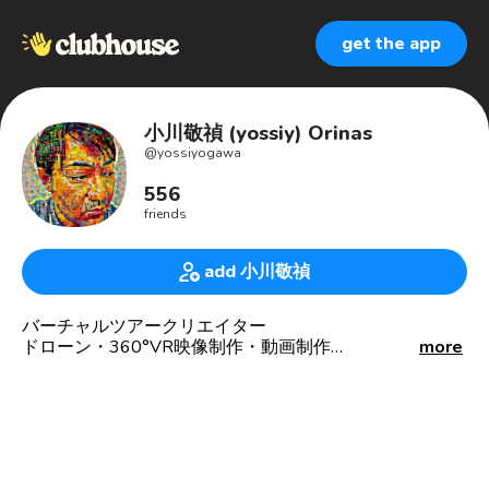
get the app
小川敬禎 (yossiy) Orinas
@
yossiyogawa
556
friends
add 小川敬禎
バーチャルツアークリエイター
ドローン・360°VR映像制作・動画制作
more
VRで観光と福祉を面白くしたいリンクワーカー
まちごと美術館
がんサバイバー支援
読書(楽読・速読)喜多川泰
キャンプ、スノーピーク好き