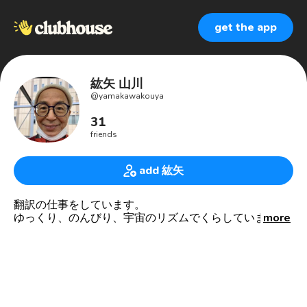
get the app
紘矢 山川
@
yamakawakouya
31
friends
add 紘矢
翻訳の仕事をしています。
ゆっくり、のんびり、宇宙のリズムでくらしています。
more
花と野菜作りがたねしいです。山川紘矢