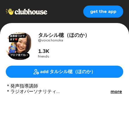
get the app
タルシル穂（ほのか）
@
voice.honoka
1.3K
friends
add タルシル穂（ほのか）
＊発声指導講師
＊ラジオパーソナリティ
more
FM83.1MHzレディオ湘南で毎週土曜18:00〜放送
『Shonan Music Town Z』
--- 🔈モデレータールーム🔈---
🏠ROOM❶🗣