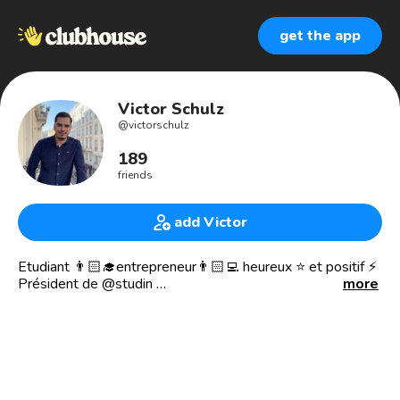
get the app
Victor Schulz
@
victorschulz
189
friends
add Victor
Etudiant 👨🏻‍🎓entrepreneur👨🏻‍💻 heureux ⭐️ et positif ⚡️
Président de @studin
more
_
📲Studin, c’est la future application mobile réservée aux
étudiants !
🥅Le but : rassembler tous les étudiants de France sur une
meme plateforme, un même lieu !
Suivez nous sur studin.fr