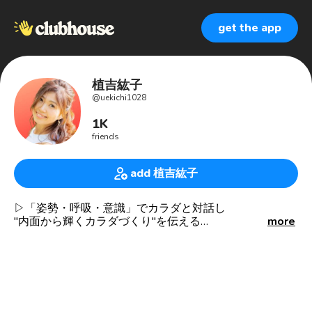
get the app
植吉紘子
@
uekichi1028
1K
friends
add 植吉紘子
▷「姿勢・呼吸・意識」でカラダと対話し
"内面から輝くカラダづくり"を伝える
more
骨格ボディメイクアーティスト
植吉 紘子(うえよしひろこ)
・2,000名のオンラインサロン「ウェルネス美人研究
所」主宰