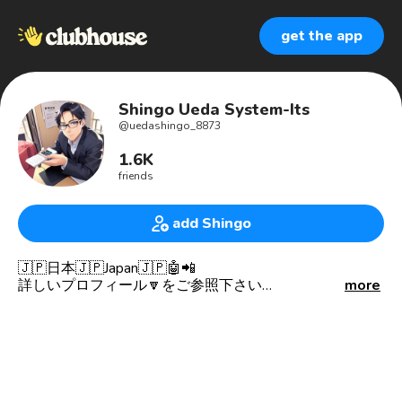
get the app
Shingo Ueda System-Its
@
uedashingo_8873
1.6K
friends
add Shingo
🇯🇵日本🇯🇵Japan🇯🇵🤖📲
詳しいプロフィール🔽をご参照下さい
more
----------
おはよう、こんにちは、こんばんは、あいさつ全部。
モデレーターさん、いつも他己紹介ありがとうございま
す
ｰｰｰｰｰｰｰｰｰｰ
フォロー並びにフォローバックの上限に達しているよう