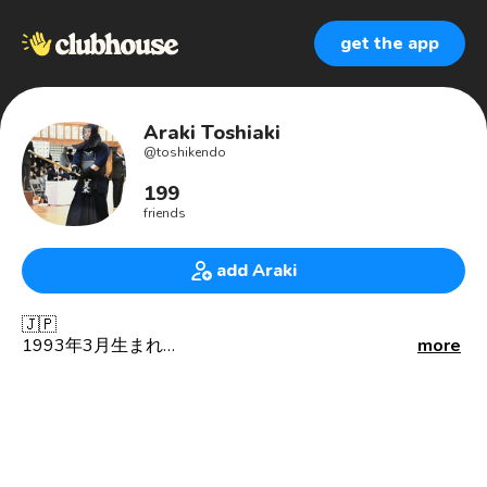
get the app
Araki Toshiaki
@
toshikendo
199
friends
add Araki
🇯🇵
1993年3月生まれ
more
愛知県の剣道錬士六段
豊川市出身
自分で剣道をしながら、少年剣道を指導している剣道、
剣道具大好き人間です。
剣道を好きになってほしい