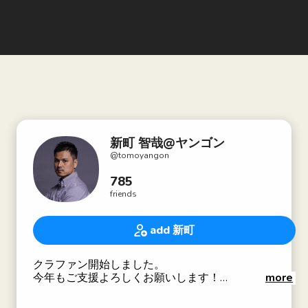
新町 智哉@ヤンゴン
@
tomoyangon
785
friends
add 新町
クラファン開始しました。
今年もご支援よろしくお願いします！
more
https://www.picture-book.jp/projects/4540