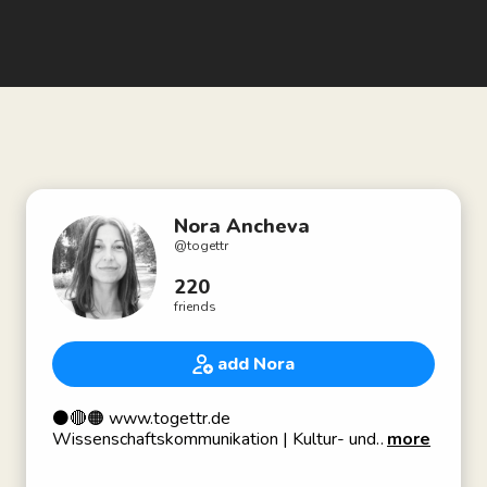
Nora Ancheva
@
togettr
220
friends
add Nora
⚫️🔴🟠 www.togettr.de
Wissenschaftskommunikation | Kultur- und
more
Stadtmarketing