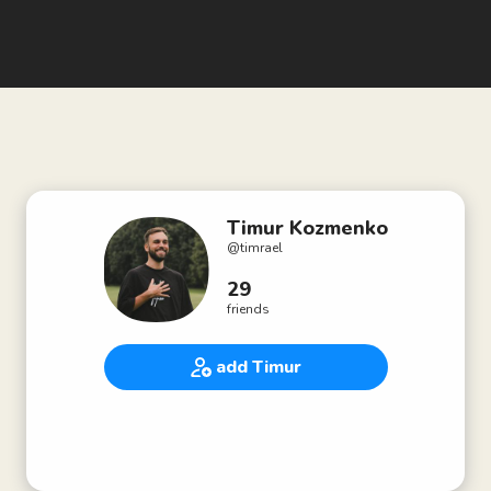
Timur Kozmenko
@
timrael
29
friends
add Timur