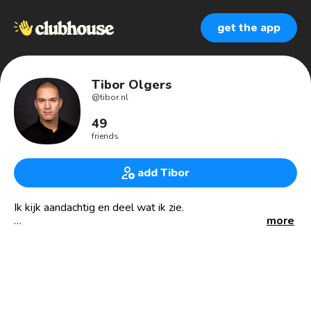
get the app
Tibor Olgers
@
tibor.nl
49
friends
add Tibor
Ik kijk aandachtig en deel wat ik zie.
more
De waarheid is altijd kort en simpel.
Het vermijden van de waarheid lang en ingewikkeld.
Doel van tibor.nl is dat meer ondernemers Het Goede
Leven krijgen.