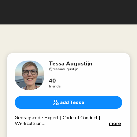
Tessa Augustijn
@
tessaaugustijn
40
friends
add Tessa
Gedragscode Expert | Code of Conduct |
Werkcultuur
more
Begeleiding van organisaties bij het interactief
opstellen van hun eigen gedragscode en deze