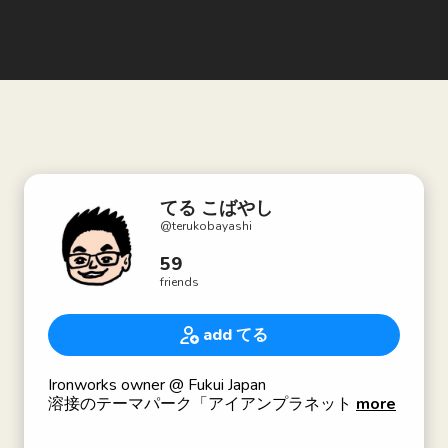
てる こばやし
@
terukobayashi
59
friends
add てる
Ironworks owner @ Fukui Japan
溶接のテーマパーク「アイアンプラネット」創業
more
者