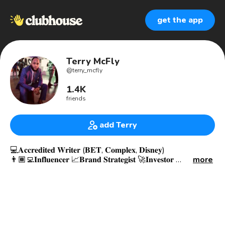
get the app
Terry McFly
@
terry_mcfly
1.4K
friends
add Terry
💻𝐀𝐜𝐜𝐫𝐞𝐝𝐢𝐭𝐞𝐝 𝐖𝐫𝐢𝐭𝐞𝐫 (𝐁𝐄𝐓, 𝐂𝐨𝐦𝐩𝐥𝐞𝐱, 𝐃𝐢𝐬𝐧𝐞𝐲)
👨🏾‍💻𝐈𝐧𝐟𝐥𝐮𝐞𝐧𝐜𝐞𝐫 📈𝐁𝐫𝐚𝐧𝐝 𝐒𝐭𝐫𝐚𝐭𝐞𝐠𝐢𝐬𝐭 🚀𝐈𝐧𝐯𝐞𝐬𝐭𝐨𝐫
more
🎮𝐏𝐫𝐨 𝐆𝐚𝐦𝐞𝐫 👨🏾‍🏫𝐄𝐝𝐮𝐜𝐚𝐭𝐨𝐫 🎯𝐂𝐨𝐧𝐬𝐮𝐥𝐭𝐚𝐧𝐭
𝐒𝐢𝐠𝐧𝐞𝐝 𝐭𝐨 𝐓𝐫𝐢𝐥𝐥𝐞𝐫 🤙🏾 - 𝐡𝐭𝐭𝐩𝐬://𝐭𝐫𝐢𝐥𝐥𝐞𝐫.𝐜𝐨/@𝐭𝐞𝐫𝐫𝐲_𝐦𝐜𝐟𝐥𝐲
🤲🏾𝙏𝙝𝙚 𝙇𝙤𝙧𝙙 𝙞𝙨 𝙢𝙮 𝙡𝙞𝙜𝙝𝙩 𝙖𝙣𝙙 𝙨𝙖𝙡𝙫𝙖𝙩𝙞𝙤𝙣, 𝙬𝙝𝙤𝙢
𝙨𝙝𝙖𝙡𝙡 𝙄 𝙛𝙚𝙖𝙧? (𝙋𝙨𝙖𝙡𝙢 27) ✝️