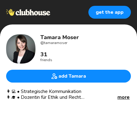
get the app
Tamara Moser
@
tamaramoser
31
friends
add Tamara
👩‍💻 • Strategische Kommunikation
👩‍🎓 • Dozentin für Ethik und Recht
more
👩🏼‍💼 • Führung • Projektleitung • Beratung
💓 • Inklusion
💡Erwachsenenbildung • Moderatorin
Netzwerken & voneinander Lernen (45 Min)
⏰ Mo 20:00 Uhr