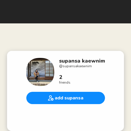
supansa kaewnim
@
supansakaewnim
2
friends
add supansa