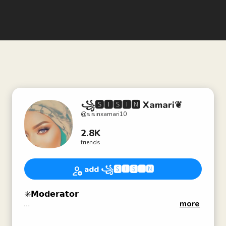
꧁🆂🅸🆂🅸🅽 Xamari❦
@
sisinxamari10
2.8K
friends
add ꧁🆂🅸🆂🅸🅽
✳️𝗠𝗼𝗱𝗲𝗿𝗮𝘁𝗼𝗿
more
꧁𝗜𝗚𝗔 𝗕𝗔𝗗𝗔𝗡 𝗦𝗢𝗠𝗔𝗟𝗜𝗡𝗜𝗠𝗢🇸🇴