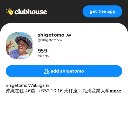
get the app
shigetomo .w
@
shigetomo.w
959
friends
add shigetomo
Shigetomo.Wakugami
沖縄在住 46歳 （S52.10.16 天秤座）九州産業大学卒
more
2024年8月6日 🏢会社設立
🌈 Change⭐︎life.琉球11🏀📚
🍻イベント企画、🏀南城倶楽部、🎧club forever S&M、
🟥メルカリ本屋、🚌送迎、🚎VAN LIFE、🚛移動Book販
売📚、心の詩本活動、SNS動画&情報シェア活動