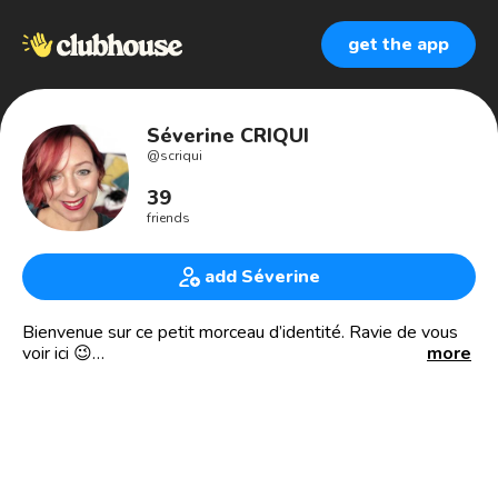
get the app
Séverine CRIQUI
@
scriqui
39
friends
add Séverine
Bienvenue sur ce petit morceau d’identité. Ravie de vous
voir ici 😉
more
Qui-suis je?
💡Consultante en intelligence créative, management des
idées & stratégie de communication
🎙Fondatrice du podcast de la Créativité agile
🦋 Directrice de l’agence conseil en idéation &