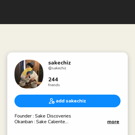
sakechiz
@
sakechiz
244
friends
add sakechiz
Founder : Sake Discoveries
Okanban : Sake Caliente
more
Sake Samurai 2012
Certified Sake Sommelier