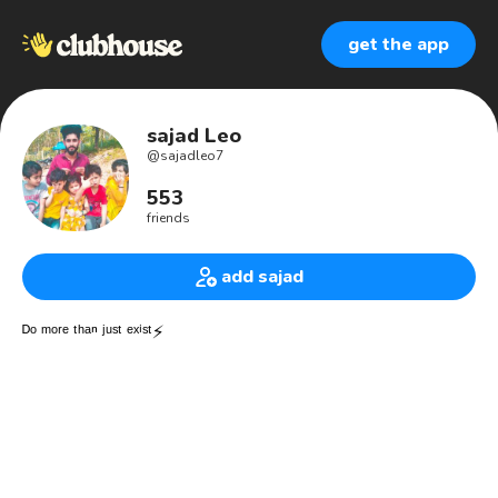
get the app
sajad Leo
@
sajadleo7
553
friends
add sajad
ᴰᵒ ᵐᵒʳᵉ ᵗʰᵃⁿ ʲᵘˢᵗ ᵉˣⁱˢᵗ⚡