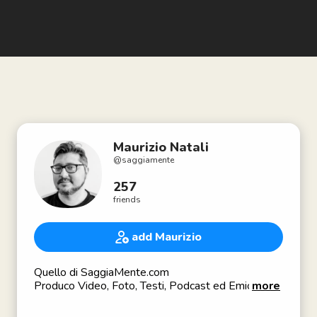
Maurizio Natali
@
saggiamente
257
friends
add Maurizio
Quello di SaggiaMente.com
Produco Video, Foto, Testi, Podcast ed Emicranie.
more
🎥YouTube: Maurizio SaggiaMente
🎙Podcast: SaggioPodcast e PixelClub