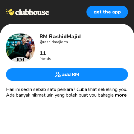
get the app
RM RashidMajid
@
rashidmajidrm
11
friends
add RM
Hari ini sedih sebab satu perkara? Cuba lihat sekeliling you.
Ada banyak nikmat lain yang boleh buat you bahagia.
more
Elak padam semua kebahagiaan hanya kerana satu
kesedihan.
Hi. RM here.
✉️ 𝐡𝐢𝐫𝐚𝐬𝐡𝐢𝐝𝐦𝐚𝐣𝐢𝐝@𝐠𝐦𝐚𝐢𝐥.𝐜𝐨𝐦