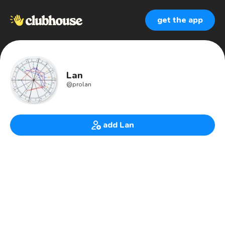
get the app
Lan
@
prolan
add Lan