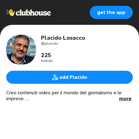
get the app
Placido Losacco
@
placido
225
friends
add Placido
Creo contenuti video per il mondo del giornalismo e le
imprese.
more
Mi scorrono i fotogrammi nelle vene.
Aiuto imprenditori e professionisti a esprimersi con lo
strumento video.
Penso che la rinascita sarà il tema portante del 2022.