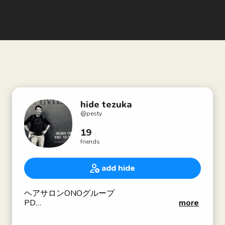
hide tezuka
@
pesty
19
friends
add hide
ヘアサロンONOグループ
PD
more
ASEAN経由ロンドン行き