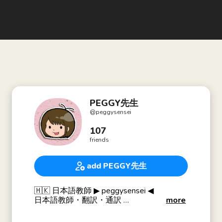
PEGGY先生
@
peggysensei
107
friends
add PEGGY先生
🇭🇰 日本語教師 ▶︎ peggysensei ◀︎
日本語教師・翻訳・通訳
more
SSI国際酒匠・国際唎酒師
YOUTUBE 不定期 PODCAST每週更新中