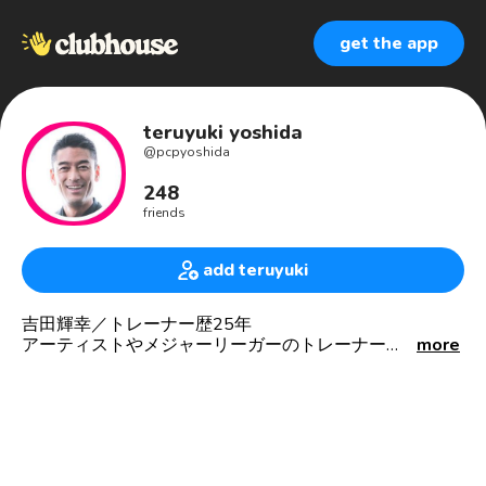
get the app
teruyuki yoshida
@
pcpyoshida
248
friends
add teruyuki
吉田輝幸／トレーナー歴25年
アーティストやメジャーリーガーのトレーナー
more
📕書籍12冊出版
【ストレングス&コンディショニングコーチ】
→アスリートを対象に、
ケガの予防と競技に必要な身体能力の向上を目的とした