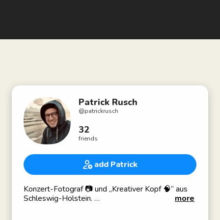
Patrick Rusch
@
patrickrusch
32
friends
add Patrick
Konzert-Fotograf 📷 und „Kreativer Kopf 🧠“ aus
Schleswig-Holstein.
more
Selbstständig - Kreativstudio Rusch