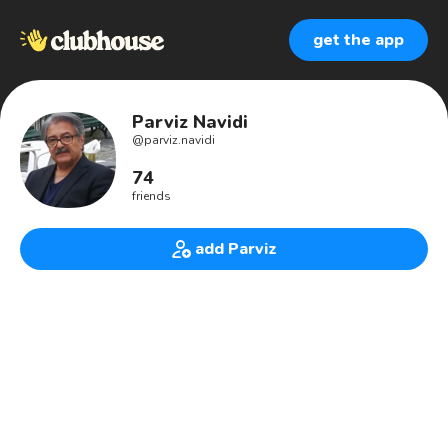
get the app
Parviz Navidi
@
parviz.navidi
74
friends
add Parviz