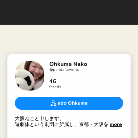
Ohkuma Neko
@
pandafulworld
46
friends
add Ohkuma
大熊ねこと申します。
遊劇体という劇団に所属し、京都・大阪を拠点に
more
お芝居をしています。トランク企画というカンパ
ニーでインプロ(即興)演劇にも携わっています。