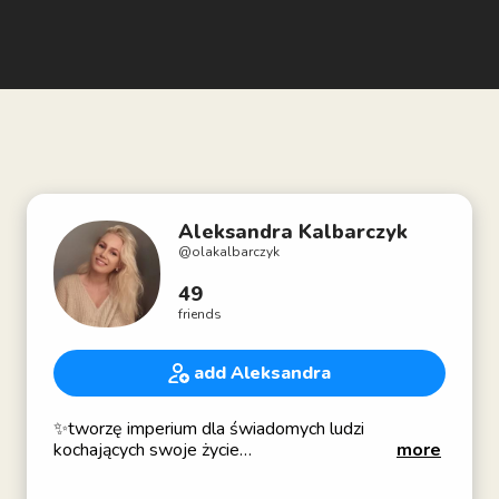
Aleksandra Kalbarczyk
@
olakalbarczyk
49
friends
add Aleksandra
✨tworzę imperium dla świadomych ludzi
kochających swoje życie
more
❤️founder of @iamlove_global (Instagram)
stwórzmy RAZEM piękniejsze życie☺️↙️