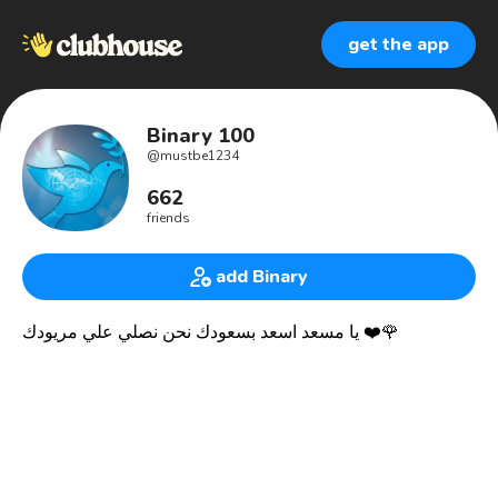
get the app
Binary 100
@
mustbe1234
662
friends
add Binary
يا مسعد اسعد بسعودك نحن نصلي علي مريودك ❤️🌹