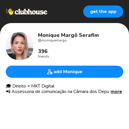
get the app
Monique Margô Serafim
@
moniquemargo
396
friends
add Monique
🎓 Direito + MKT Digital
📲 Assessoria de comunicação na Câmara dos Deputados
more
📍 Brasília 🔁 Santa Catarina
🏅 Reconhecida com o trabalho "Política interativa em
tempos de democracia digital" no Prêmio Jovens
Inspiradores 2012 (Editora Abril e Fundação Estudar)