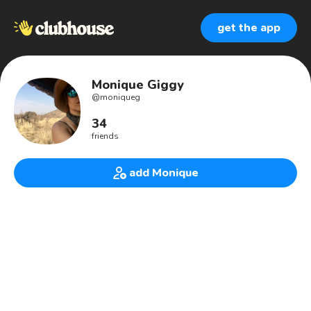
get the app
Monique Giggy
@
moniqueg
34
friends
add Monique