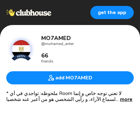
get the app
MO7AMED
@
mohamed_anter
66
friends
add MO7AMED
* ملحوظه: تواجدي في أي Room لا تعني توجه خاص و إنما
more
لسماع الآراء، و رأيي الشخصي هو من أعبر عنه شخصيا.
* حكم أعجبتني:
- لا تندم على حسن الخلق ولو أساء إليك الناس، فلئن تحسن
ويسيئون خير من أن تسيء ويسيئون.
- لا تأخذ الطريق الأسهل فإنه أقل خبره و متعه من الطريق