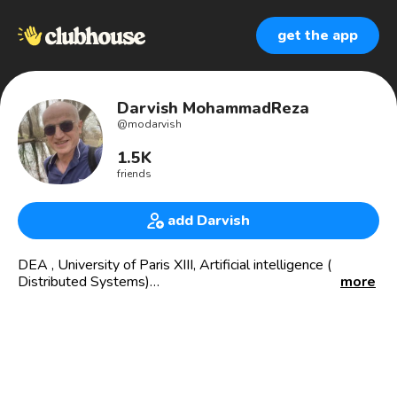
get the app
Darvish MohammadReza
@
modarvish
1.5K
friends
add Darvish
DEA , University of Paris XIII, Artificial intelligence (
Distributed Systems)
more
📍Tehran🇮🇷
پیش‌دکترا از دانشگاه پاریس ۱۳، هوش‌مصنوعی (سیستم‌های
راه ‌دور) - دموکراسی‌خواه و عدالت‌طلب -📍 ساکن تهران🇮🇷