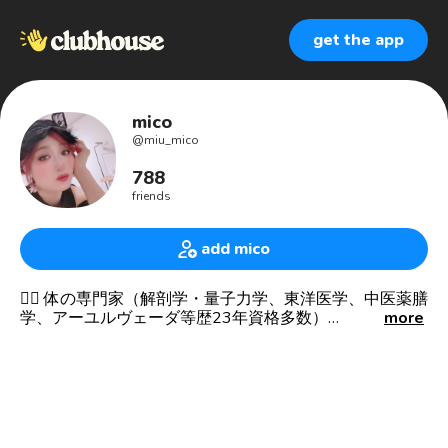
get the app
mico
@
miu_mico
788
friends
add mico
👩‍⚕️ 体の専門家（解剖学・量子力学、東洋医学、中医薬膳
学、アーユルヴェーダ等歴23年資格多数）
more
🧘‍♀️エアリアルヨガ&ダンスインストラクター💃
🏢組織人事領域の顧問やコンサルタント
🔰お話した方にフォロー＆フォロバします🙇‍♀️
ゆったりと深い大人の付き合いをしたい
方は一緒に楽しみましょう👯‍♀️💕