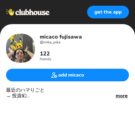
get the app
micaco fujisawa
@
mika_pika
122
friends
add micaco
最近のハマりごと
→ 投資💴
more
→ 発酵🔬日本酒🍶味噌とお醤油
→ デトックス、ファスティング、腸内環境✨🖤