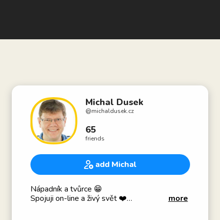
Michal Dusek
@
michaldusek.cz
65
friends
add Michal
Nápadník a tvůrce 😁
Spojuji on-line a živý svět ❤️
more
Kreativní agentura Olaaa 😀 a Dezoláti na drátě