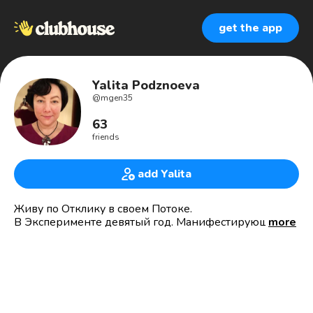
get the app
Yalita Podznoeva
@
mgen35
63
friends
add Yalita
Живу по Отклику в своем Потоке.
В Эксперименте девятый год. Манифестирующий
more
Генератор 3/5.