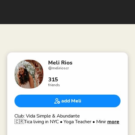
Meli Rios
@
melirioscr
315
friends
add Meli
Club: Vida Simple & Abundante
🇨🇷Tica living in NYC • Yoga Teacher • Minimalist
more
• Eco-Friendly Living • Vegan • Traveling •
Bolgger • Speak English & Spanish