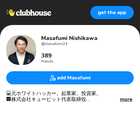
get the app
Masafumi Nishikawa
@
masafumi24
389
friends
add Masafumi
💻元ホワイトハッカー。起業家。投資家。
🏢株式会社キュービット代表取締役
more
🏢元パソナデジタルソリューションズ常務取締役
📱IT戦略コンサルタント、テック化アドバイザー
📖本田健オンラインサロンお金・ビジネス分科会お世話
係