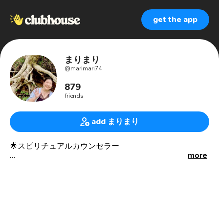
get the app
まりまり
@
marimari74
879
friends
add まりまり
🌟スピリチュアルカウンセラー
more
🌟個性心理學®認定講師・カウンセラー
・本質:15どっしりとした猿
・意志:41大器晩成のたぬき
🌟アカシックリーダー